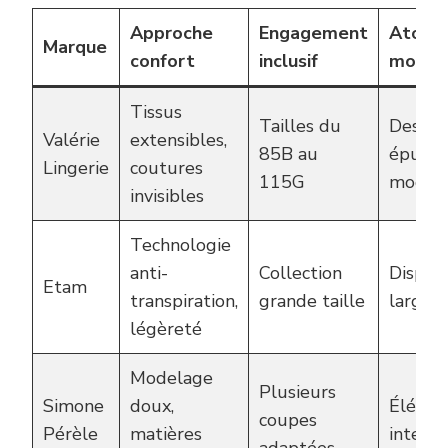
Approche
Engagement
Atout
Marque
confort
inclusif
mode
Tissus
Tailles du
Design
Valérie
extensibles,
85B au
épuré 
Lingerie
coutures
115G
moder
invisibles
Technologie
anti-
Collection
Disponi
Etam
transpiration,
grande taille
large 
légèreté
Modelage
Plusieurs
Simone
doux,
Élégan
coupes
Pérèle
matières
intemp