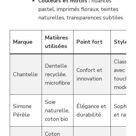
Couleurs et motifs :
nuances
pastel, imprimés floraux, teintes
naturelles, transparences subtiles
Matières
Marque
Point fort
Style
utilisées
Classiqu
Dentelle
Confort et
avec une
Chantelle
recyclée,
innovation
touche
microfibre
modern
Soie
Simone
Élégance et
Sophisti
naturelle,
Pérèle
durabilité
et raffin
coton bio
Coton