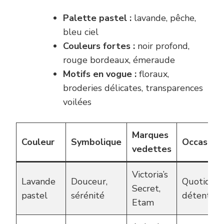
Palette pastel :
lavande, pêche,
bleu ciel
Couleurs fortes :
noir profond,
rouge bordeaux, émeraude
Motifs en vogue :
floraux,
broderies délicates, transparences
voilées
Marques
Couleur
Symbolique
Occasion
vedettes
Victoria’s
Lavande
Douceur,
Quotidien,
Secret,
pastel
sérénité
détente
Etam