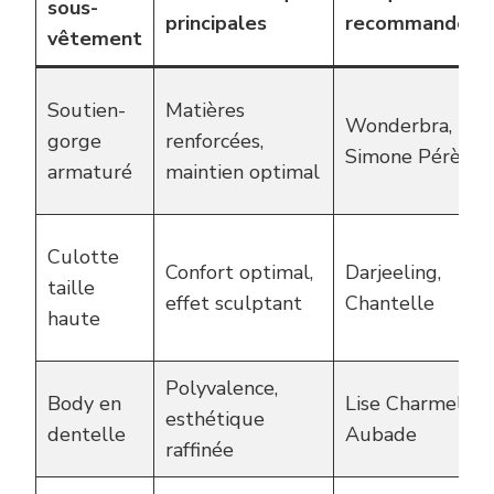
sous-
principales
recommandées
vêtement
Soutien-
Matières
Wonderbra,
gorge
renforcées,
Simone Pérèle
armaturé
maintien optimal
Culotte
Confort optimal,
Darjeeling,
taille
effet sculptant
Chantelle
haute
Polyvalence,
Body en
Lise Charmel,
esthétique
dentelle
Aubade
raffinée