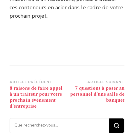
ces conteneurs en acier dans le cadre de votre
prochain projet.
Navigation
ARTICLE PRÉCÉDENT
ARTICLE SUIVANT
8 raisons de faire appel
7 questions à poser au
d’article
à un traiteur pour votre
personnel d’une salle de
prochain événement
banquet
d’entreprise
Vous recherchiez quelque
chose ?