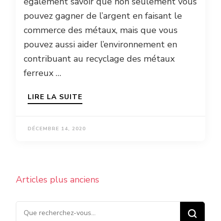
également savoir que non seulement vous
pouvez gagner de l’argent en faisant le
commerce des métaux, mais que vous
pouvez aussi aider l’environnement en
contribuant au recyclage des métaux
ferreux …
LIRE LA SUITE
DÉCEMBRE 14, 2020
Navigation
Articles plus anciens
des
articles
Vous recherchiez quelque