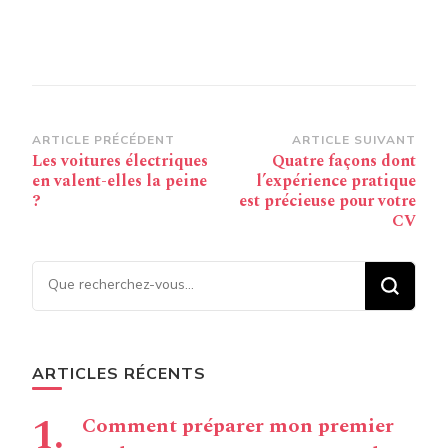
Navigation
ARTICLE PRÉCÉDENT
ARTICLE SUIVANT
Les voitures électriques
Quatre façons dont
d’article
en valent-elles la peine
l’expérience pratique
?
est précieuse pour votre
CV
Vous recherchiez quelque
chose ?
ARTICLES RÉCENTS
Comment préparer mon premier