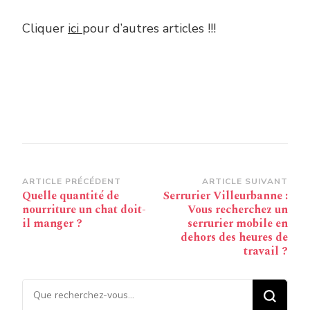
Cliquer
ici
pour d’autres articles !!!
Navigation
ARTICLE PRÉCÉDENT
ARTICLE SUIVANT
Quelle quantité de
Serrurier Villeurbanne :
d’article
nourriture un chat doit-
Vous recherchez un
il manger ?
serrurier mobile en
dehors des heures de
travail ?
Vous recherchiez quelque
chose ?