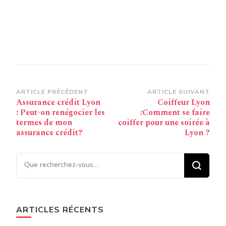
Navigation
ARTICLE PRÉCÉDENT
ARTICLE SUIVANT
Assurance crédit Lyon
Coiffeur Lyon
d’article
: Peut-on renégocier les
:Comment se faire
termes de mon
coiffer pour une soirée à
assurance crédit?
Lyon ?
Vous recherchiez quelque
chose ?
ARTICLES RÉCENTS