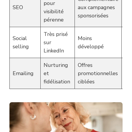
pour
or
SEO
aux campagnes
visibilité
au
sponsorisées
pérenne
4
Très prisé
Re
Social
Moins
sur
du 
selling
développé
LinkedIn
de
Nurturing
Offres
Co
Emailing
et
promotionnelles
am
fidélisation
ciblées
ju