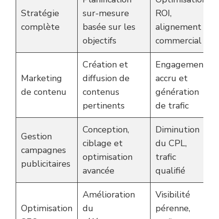
Stratégie
sur-mesure
ROI,
complète
basée sur les
alignement
objectifs
commercial
Création et
Engagement
Marketing
diffusion de
accru et
de contenu
contenus
génération
pertinents
de trafic
Conception,
Diminution
Gestion
ciblage et
du CPL,
campagnes
optimisation
trafic
publicitaires
avancée
qualifié
Amélioration
Visibilité
Optimisation
du
pérenne,