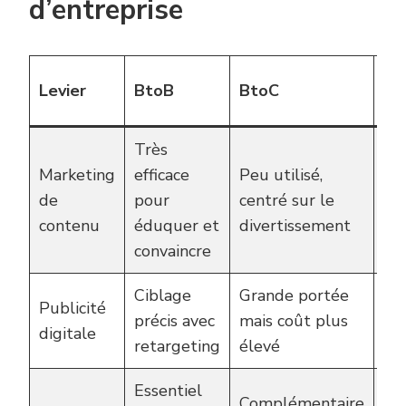
d’entreprise
Im
Levier
BtoB
BtoC
20
Très
Marketing
efficace
Peu utilisé,
Au
de
pour
centré sur le
de
contenu
éduquer et
divertissement
lea
convaincre
Ciblage
Grande portée
RO
Publicité
précis avec
mais coût plus
en
digitale
retargeting
élevé
de
Essentiel
Tra
Complémentaire