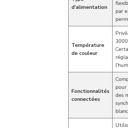
flexi
d’alimentation
par e
perme
Privi
3000K
Température
Cert
de couleur
régla
l’hum
Compa
pour 
Fonctionnalités
des 
connectées
synch
blanc
Utili