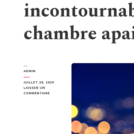
incontournab
chambre apa
par
ADMIN
JUILLET 26, 2025
LAISSER UN
SUR
COMMENTAIRE
TOP
DES
LAMPES
VEILLEUSES
INCONTOURNABLES
POUR
UNE