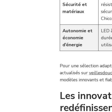
Sécurité et
résis
matériaux
sécur
Chicc
Autonomie et
LED à
économie
durée
d’énergie
utili
Pour une sélection adapt
actualisés sur
veillesdouc
modèles innovants et fia
Les innovat
redéfinisse