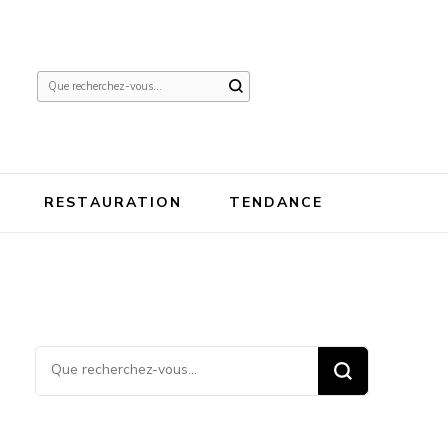
Vous
recherchiez
quelque
chose ?
RESTAURATION
TENDANCE
Vous recherchiez quelque
chose ?