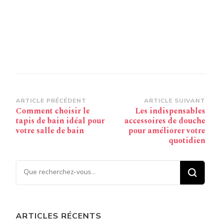
Navigation
ARTICLE PRÉCÉDENT
ARTICLE SUIVANT
Comment choisir le
Les indispensables
d’article
tapis de bain idéal pour
accessoires de douche
votre salle de bain
pour améliorer votre
quotidien
Vous recherchiez quelque
chose ?
ARTICLES RÉCENTS