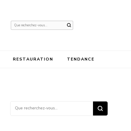
Vous
recherchiez
quelque
chose ?
RESTAURATION
TENDANCE
Vous recherchiez quelque
chose ?