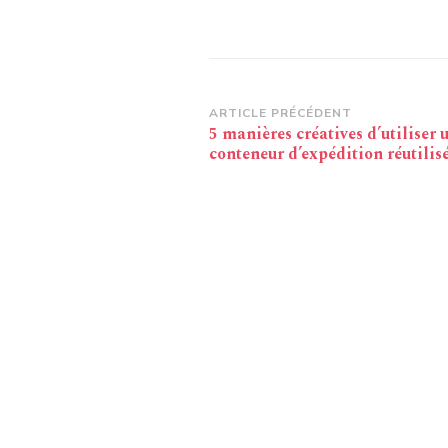
Navigation
ARTICLE PRÉCÉDENT
5 manières créatives d’utiliser 
d’article
conteneur d’expédition réutilis