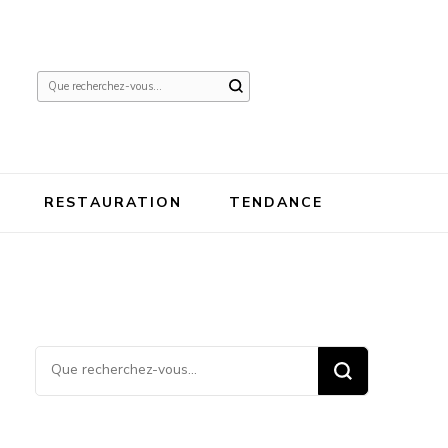
Vous
recherchiez
quelque
chose ?
RESTAURATION
TENDANCE
Vous recherchiez quelque
chose ?