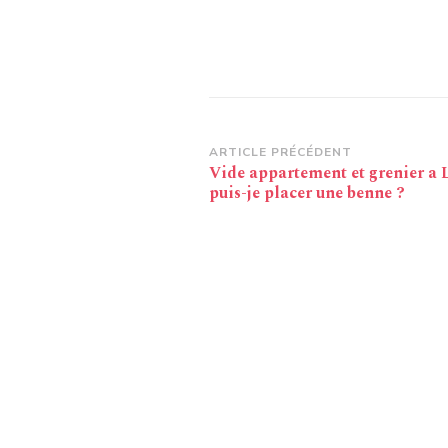
Navigation
ARTICLE PRÉCÉDENT
Vide appartement et grenier a 
d’article
puis-je placer une benne ?